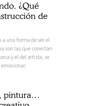
undo. ¿Qué
nstrucción de
o a una forma de ver el
lma son las que conectan
ca y el del artista, se
r emocionar.
a, pintura…
creativo