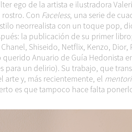
er ego de la artista e ilustradora Vale
n rostro. Con
Faceless
, una serie de cu
stilo neorrealista con un toque pop, dio
pués: la publicación de su primer libr
Chanel, Shiseido, Netflix, Kenzo, Dior,
o querido Anuario de Guía Hedonista en
 para un delirio). Su trabajo, que transi
el arte y, más recientemente, el
mentor
ierto es que tampoco hace falta ponerlo