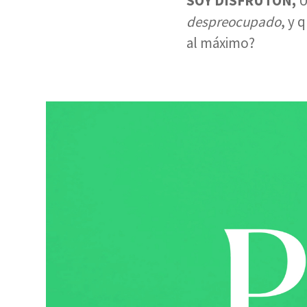
SOY DISFRUTÓN,
U
despreocupado
, y 
al máximo?