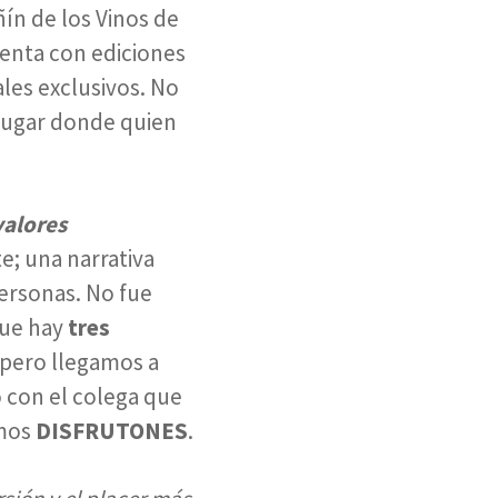
ín de los Vinos de
enta con ediciones
ales exclusivos. No
 lugar donde quien
valores
e; una narrativa
personas. No fue
que hay
tres
 pero llegamos a
o con el colega que
omos
DISFRUTONES
.