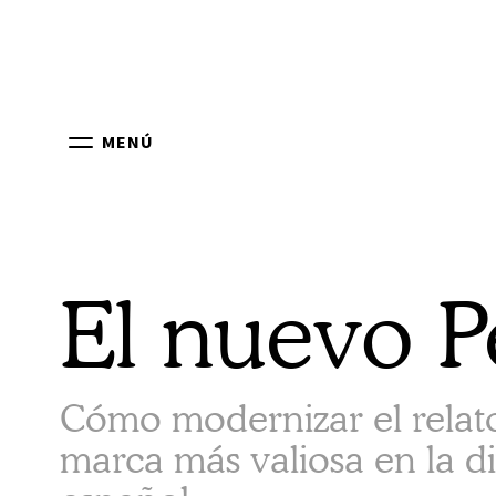
MENÚ
El nuevo P
Cómo modernizar el relato 
marca más valiosa en la di