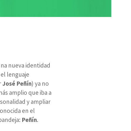
 una nueva identidad
del lenguaje
r
José Peñín
) ya no
más amplio que iba a
rsonalidad y ampliar
conocida en el
 bandeja:
Peñín
.