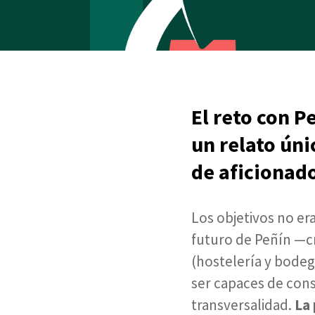
El reto con P
un relato úni
de aficionad
Los objetivos no era
futuro de Peñín —cr
(hostelería y bodega
ser capaces de const
transversalidad.
La 